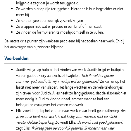
krijgen die zegt dat je wordt teruggebeld.
Ze worden niet op tijd teruggebeld. Hierdoor is hun begeleider er niet
meer bij.
Ze kunnen geen persoonlijk gesprek krijgen.
Ze snappen niet wat er precies in een brief of mail staat.
Ze vinden de formulieren te moeilijk om zelf in te vullen.
De laatste drie punten zijn vaak een probleem bij het zoeken naar werk. En bij
het aanvragen van bijzondere bijstand.
Voorbeelden:
Judith wil graag hulp bij het vinden van werk. Judith krijgt er buikpijn
van en gaat ook erg aan zichzelf twijfelen.
‘Heb ik wel het goede
nummer gedraaid?’, ‘Is mijn mailtje wel aangekomen?’
Ze kan er op het
laatst niet meer van slapen. Het lange wachten en de vele telefoontjes
zijn teveel voor Judith. Alles heeft zo lang geduurd, dat de afspraak niet
meer nodig is. Judith vindt dit heel jammer, want ze had een
belangrijke vraag over het zoeken van werk.
Ellis zoekt hulp bij het vinden naar werk, maar heeft geen uitkering.
Als
je op zoek bent naar werk, is dat lastig voor mensen met een licht
verstandelijke beperking
. Zo vindt Ellis. ‘
Je wordt niet goed geholpen’
,
zegt Ellis. ‘
Ik kreeg geen persoonlijk gesprek. Ik moest maar weer