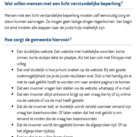
Wat willen mensen met een licht verstandelijke beperking?
Mensen met een licht verstandelijke beperking moeten zelf eenvoudig zorg en
steun kunnen aanvragen. Ze mogen geen lastige dingen tegenkomen. Van begin
tot eind moeten alle stappen naar de juiste hulp makkelijk zijn.
Hoe zorgt de gemeente hiervoor?
Een duidelijke website. Een website met makkelijke woorden, korte
zinnen, korte stukjes tekst en plaatjes. Als het kan ook met filmpjes met
uitleg.
Dat snel duidelijk is hoe je kunt zoeken op de website. Bij een goede
zoekmogelijkheid zie je de juiste resultaten snel. Ook is het handig als er
niet te vaak geklikt hoeft te worden om naar andere pagina’s te komen.
Dat een inwoner vragen kan stellen via de website, whatsapp of e-mail.
Dat een inwoner altijd antwoord krijgt op een vraag die hij of zij online
via de website of via de mail heeft gesteld.
Dat als de inwoner belt, er duidelijk wordt verteld wanneer iemand zijn
vraag kan beantwoorden. Of laten weten dat het niet gelukt is om
iemand te vinden die de vraag kan beantwoorden.
Dat de inwoner wordt teruggebeld binnen de afgesproken tijd. Of op
het afgesproken tijdstip.
Eenvoudig in te vullen formulieren.